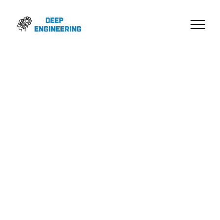
Skip
to
content