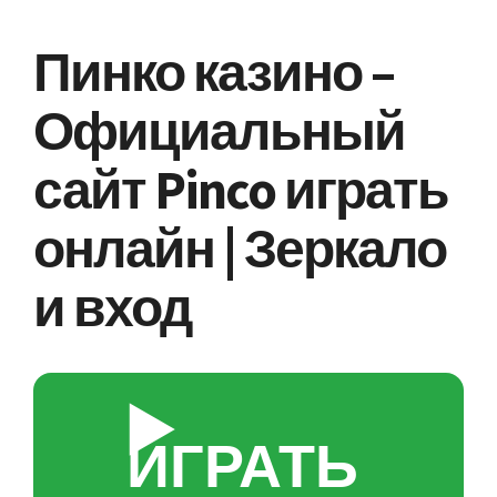
Пинко казино –
Официальный
сайт Pinco играть
онлайн | Зеркало
и вход
▶️
ИГРАТЬ