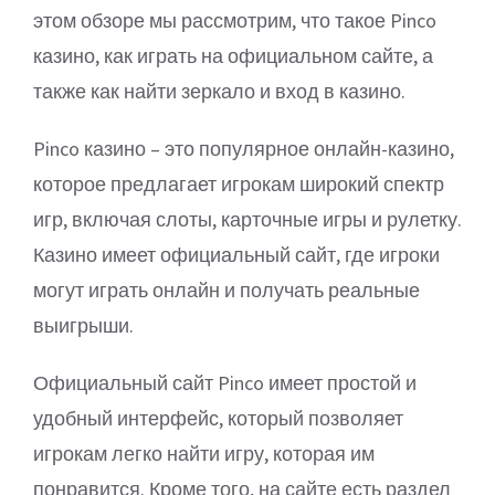
этом обзоре мы рассмотрим, что такое Pinco
казино, как играть на официальном сайте, а
также как найти зеркало и вход в казино.
Pinco казино – это популярное онлайн-казино,
которое предлагает игрокам широкий спектр
игр, включая слоты, карточные игры и рулетку.
Казино имеет официальный сайт, где игроки
могут играть онлайн и получать реальные
выигрыши.
Официальный сайт Pinco имеет простой и
удобный интерфейс, который позволяет
игрокам легко найти игру, которая им
понравится. Кроме того, на сайте есть раздел