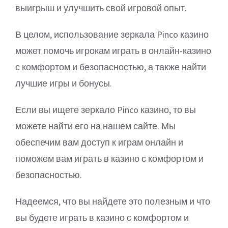
выигрыш и улучшить свой игровой опыт.
В целом, использование зеркала Pinco казино
может помочь игрокам играть в онлайн-казино
с комфортом и безопасностью, а также найти
лучшие игры и бонусы.
Если вы ищете зеркало Pinco казино, то вы
можете найти его на нашем сайте. Мы
обеспечим вам доступ к играм онлайн и
поможем вам играть в казино с комфортом и
безопасностью.
Надеемся, что вы найдете это полезным и что
вы будете играть в казино с комфортом и