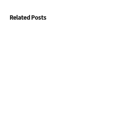
Related Posts