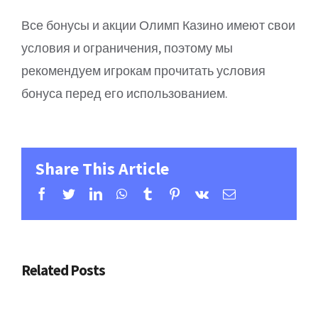
Все бонусы и акции Олимп Казино имеют свои
условия и ограничения, поэтому мы
рекомендуем игрокам прочитать условия
бонуса перед его использованием.
Share This Article
Facebook
Twitter
Linkedin
Whatsapp
Tumblr
Pinterest
Vk
Email
Related Posts