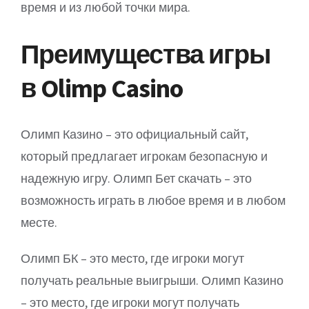
время и из любой точки мира.
Преимущества игры
в Olimp Casino
Олимп Казино – это официальный сайт,
который предлагает игрокам безопасную и
надежную игру. Олимп Бет скачать – это
возможность играть в любое время и в любом
месте.
Олимп БК – это место, где игроки могут
получать реальные выигрыши. Олимп Казино
– это место, где игроки могут получать