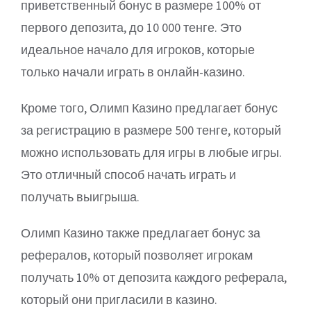
приветственный бонус в размере 100% от
первого депозита, до 10 000 тенге. Это
идеальное начало для игроков, которые
только начали играть в онлайн-казино.
Кроме того, Олимп Казино предлагает бонус
за регистрацию в размере 500 тенге, который
можно использовать для игры в любые игры.
Это отличный способ начать играть и
получать выигрыша.
Олимп Казино также предлагает бонус за
рефералов, который позволяет игрокам
получать 10% от депозита каждого реферала,
который они пригласили в казино.