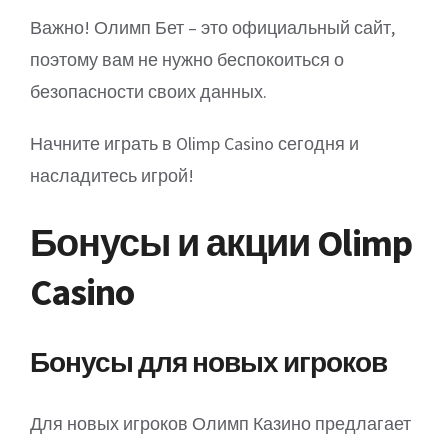
Важно! Олимп Бет – это официальный сайт,
поэтому вам не нужно беспокоиться о
безопасности своих данных.
Начните играть в Olimp Casino сегодня и
насладитесь игрой!
Бонусы и акции Olimp
Casino
Бонусы для новых игроков
Для новых игроков Олимп Казино предлагает