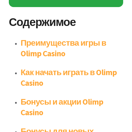
Содержимое
Преимущества игры в
Olimp Casino
Как начать играть в Olimp
Casino
Бонусы и акции Olimp
Casino
Бонусы для новых