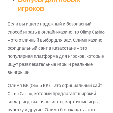
игроков
Если вы ищете надежный и безопасный
способ играть в онлайн-казино, то Olimp Casino
– это отличный выбор для вас. Олимп казино
официальный сайт в Казахстане – это
популярная платформа для игроков, которые
ищут развлекательные игры и реальные
выигрыши.
Олимп БК (Olimp BK) – это официальный сайт
Olimp Casino, который предлагает широкий
спектр игр, включая слоты, карточные игры,
рулетку и другие. Олимп бет скачать – это