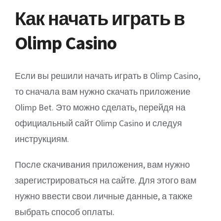
Как начать играть в
Olimp Casino
Если вы решили начать играть в Olimp Casino,
то сначала вам нужно скачать приложение
Olimp Bet. Это можно сделать, перейдя на
официальный сайт Olimp Casino и следуя
инструкциям.
После скачивания приложения, вам нужно
зарегистрироваться на сайте. Для этого вам
нужно ввести свои личные данные, а также
выбрать способ оплаты.