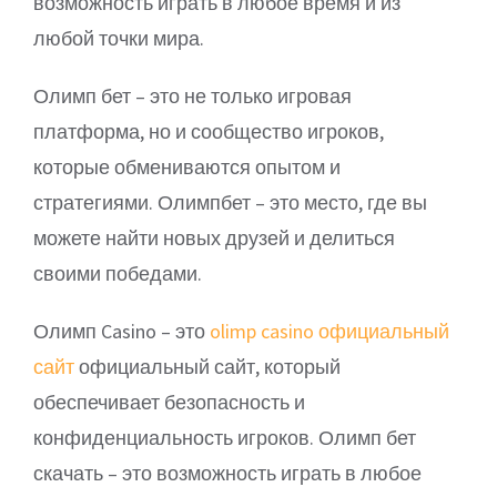
возможность играть в любое время и из
любой точки мира.
Олимп бет – это не только игровая
платформа, но и сообщество игроков,
которые обмениваются опытом и
стратегиями. Олимпбет – это место, где вы
можете найти новых друзей и делиться
своими победами.
Олимп Casino – это
olimp casino официальный
сайт
официальный сайт, который
обеспечивает безопасность и
конфиденциальность игроков. Олимп бет
скачать – это возможность играть в любое