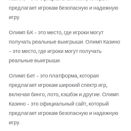
предлагает игрокам безопасную и надежную
игру.
Олимп БК – это место, где игроки могут
получать реальные выигрыши. Олимп Казино
– это место, где игроки могут получать
реальные выигрыши.
Олимп Бет – это платформа, которая
предлагает игрокам широкий спектр игр,
включая бинго, лото, кэшбэк и другие. Олимп
Казино – это официальный сайт, который
предлагает игрокам безопасную и надежную
игру.