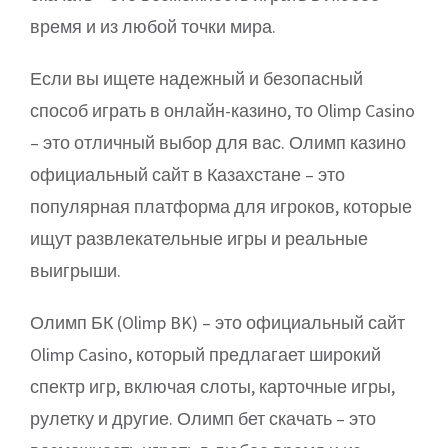
время и из любой точки мира.
Если вы ищете надежный и безопасный
способ играть в онлайн-казино, то Olimp Casino
– это отличный выбор для вас. Олимп казино
официальный сайт в Казахстане – это
популярная платформа для игроков, которые
ищут развлекательные игры и реальные
выигрыши.
Олимп БК (Olimp BK) – это официальный сайт
Olimp Casino, который предлагает широкий
спектр игр, включая слоты, карточные игры,
рулетку и другие. Олимп бет скачать – это