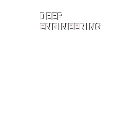
Skip
to
content