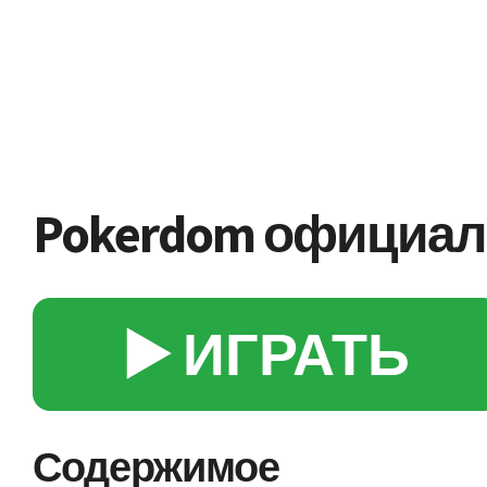
Pokerdom официаль
▶️ ИГРАТЬ
Содержимое