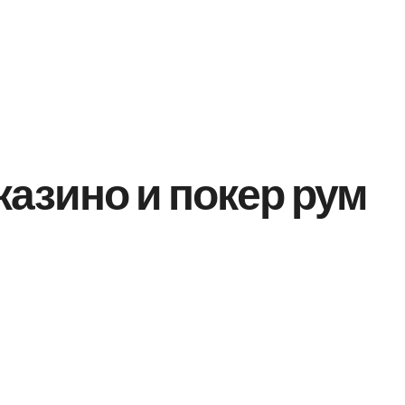
азино и покер рум