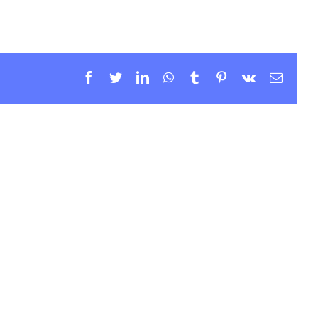
Facebook
Twitter
Linkedin
Whatsapp
Tumblr
Pinterest
Vk
Email