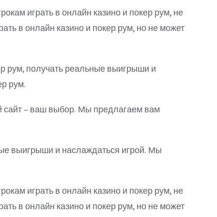
окам играть в онлайн казино и покер рум, не
ать в онлайн казино и покер рум, но не может
кер рум, получать реальные выигрыши и
р рум.
й сайт – ваш выбор. Мы предлагаем вам
ьные выигрыши и наслаждаться игрой. Мы
окам играть в онлайн казино и покер рум, не
ать в онлайн казино и покер рум, но не может