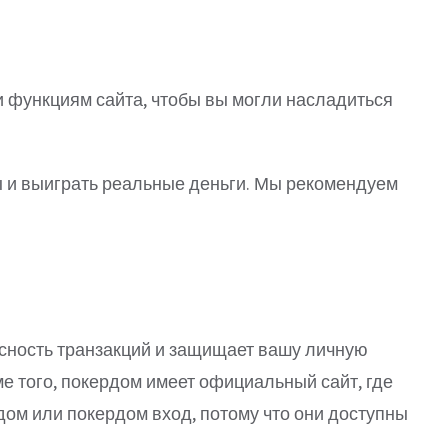
 и функциям сайта, чтобы вы могли насладиться
ры и выиграть реальные деньги. Мы рекомендуем
сность транзакций и защищает вашу личную
ме того, покердом имеет официальный сайт, где
 дом или покердом вход, потому что они доступны