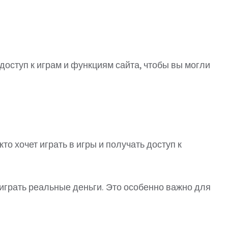
доступ к играм и функциям сайта, чтобы вы могли
о хочет играть в игры и получать доступ к
ыиграть реальные деньги. Это особенно важно для