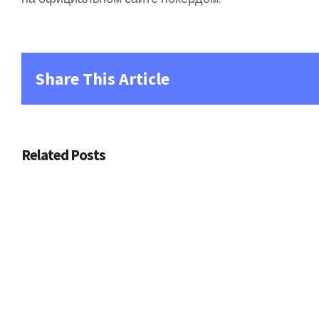
Share This Article
Related Posts