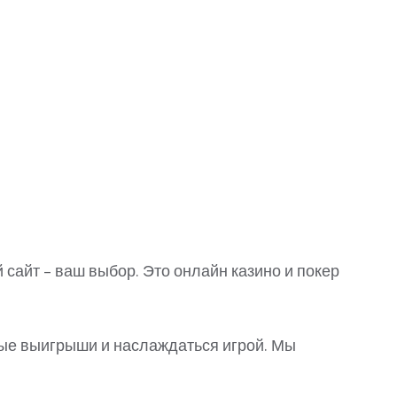
сайт – ваш выбор. Это онлайн казино и покер
ьные выигрыши и наслаждаться игрой. Мы