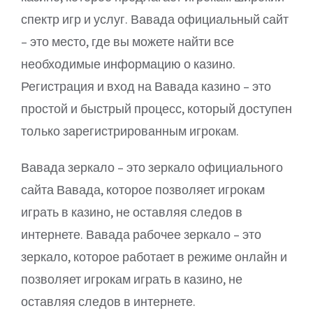
спектр игр и услуг. Вавада официальный сайт
– это место, где вы можете найти все
необходимые информацию о казино.
Регистрация и вход на Вавада казино – это
простой и быстрый процесс, который доступен
только зарегистрированным игрокам.
Вавада зеркало – это зеркало официального
сайта Вавада, которое позволяет игрокам
играть в казино, не оставляя следов в
интернете. Вавада рабочее зеркало – это
зеркало, которое работает в режиме онлайн и
позволяет игрокам играть в казино, не
оставляя следов в интернете.