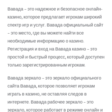
Вавада – это надежное и безопасное онлайн-
казино, которое предлагает игрокам широкий
спектр игр и услуг. Вавада официальный сайт
– это место, где вы можете найти все
необходимые информацию о казино.
Регистрация и вход на Вавада казино – это
простой и быстрый процесс, который доступен
только зарегистрированным игрокам.
Вавада зеркало – это зеркало официального
сайта Вавада, которое позволяет игрокам
играть в казино, не оставляя следов в
интернете. Вавада рабочее зеркало – это
зеркало, которое работает в режиме онлайн и