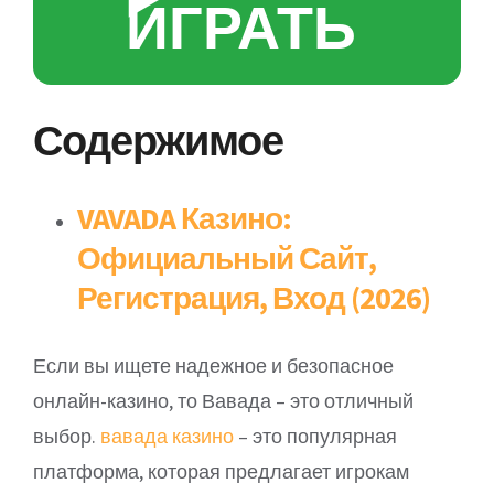
ИГРАТЬ
Содержимое
VAVADA Казино:
Официальный Сайт,
Регистрация, Вход (2026)
Если вы ищете надежное и безопасное
онлайн-казино, то Вавада – это отличный
выбор.
вавада казино
– это популярная
платформа, которая предлагает игрокам