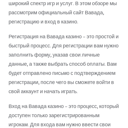
широкий спектр игр и услуг. В этом обзоре мы
рассмотрим официальный сайт Вавада,
регистрацию и вход в казино.
Регистрация на Вавада казино – это простой и
быстрый процесс. Для регистрации вам нужно
заполнить форму, указав свои личные
данные, а также выбрать способ оплаты. Вам
будет отправлено письмо с подтверждением
регистрации, после чего вы сможете войти в
свой аккаунт и начать играть.
Вход на Вавада казино – это процесс, который
доступен только зарегистрированным
игрокам. Для входа вам нужно ввести свои