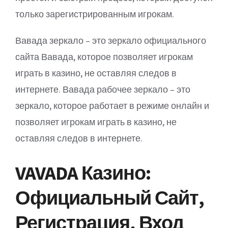
только зарегистрированным игрокам.
Вавада зеркало – это зеркало официального
сайта Вавада, которое позволяет игрокам
играть в казино, не оставляя следов в
интернете. Вавада рабочее зеркало – это
зеркало, которое работает в режиме онлайн и
позволяет игрокам играть в казино, не
оставляя следов в интернете.
VAVADA Казино:
Официальный Сайт,
Регистрация, Вход