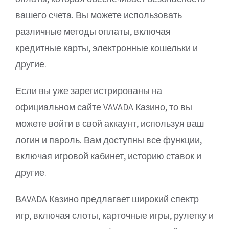
вашего счета. Вы можете использовать
различные методы оплаты, включая
кредитные карты, электронные кошельки и
другие.
Если вы уже зарегистрированы на
официальном сайте VAVADA Казино, то вы
можете войти в свой аккаунт, используя ваш
логин и пароль. Вам доступны все функции,
включая игровой кабинет, историю ставок и
другие.
ВAVADA Казино предлагает широкий спектр
игр, включая слоты, карточные игры, рулетку и