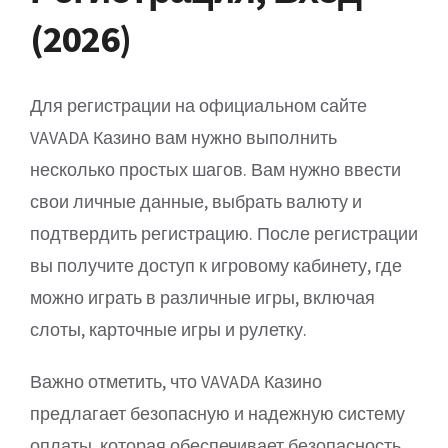
(2026)
Для регистрации на официальном сайте
VAVADA Казино вам нужно выполнить
несколько простых шагов. Вам нужно ввести
свои личные данные, выбрать валюту и
подтвердить регистрацию. После регистрации
вы получите доступ к игровому кабинету, где
можно играть в различные игры, включая
слоты, карточные игры и рулетку.
Важно отметить, что VAVADA Казино
предлагает безопасную и надежную систему
оплаты, которая обеспечивает безопасность